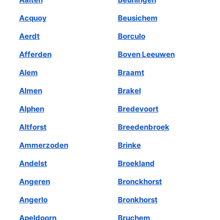
Acquoy
Beusichem
Aerdt
Borculo
Afferden
Boven Leeuwen
Alem
Braamt
Almen
Brakel
Alphen
Bredevoort
Altforst
Breedenbroek
Ammerzoden
Brinke
Andelst
Broekland
Angeren
Bronckhorst
Angerlo
Bronkhorst
Apeldoorn
Bruchem