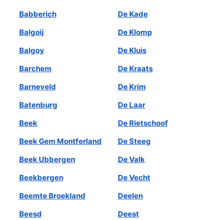
Babberich
De Kade
Balgoij
De Klomp
Balgoy
De Kluis
Barchem
De Kraats
Barneveld
De Krim
Batenburg
De Laar
Beek
De Rietschoof
Beek Gem Montferland
De Steeg
Beek Ubbergen
De Valk
Beekbergen
De Vecht
Beemte Broekland
Deelen
Beesd
Deest