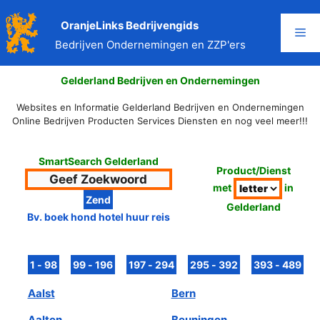
Ga
naar
OranjeLinks Bedrijvengids
Me
de
Bedrijven Ondernemingen en ZZP'ers
inhoud
Gelderland Bedrijven en Ondernemingen
Websites en Informatie Gelderland Bedrijven en Ondernemingen
Online Bedrijven Producten Services Diensten en nog veel meer!!!
SmartSearch Gelderland
Product/Dienst
met
in
Gelderland
Bv. boek hond hotel huur reis
Aalst
Bern
Aalten
Beuningen