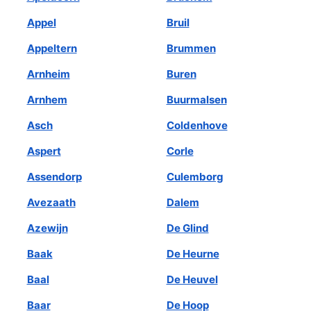
Appel
Bruil
Appeltern
Brummen
Arnheim
Buren
Arnhem
Buurmalsen
Asch
Coldenhove
Aspert
Corle
Assendorp
Culemborg
Avezaath
Dalem
Azewijn
De Glind
Baak
De Heurne
Baal
De Heuvel
Baar
De Hoop