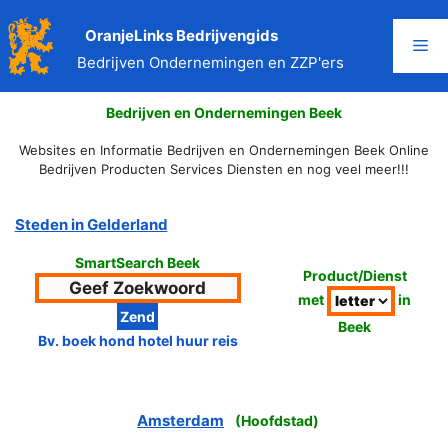
Ga
naar
OranjeLinks Bedrijvengids
Me
de
Bedrijven Ondernemingen en ZZP'ers
inhoud
Bedrijven en Ondernemingen Beek
Websites en Informatie Bedrijven en Ondernemingen Beek Online
Bedrijven Producten Services Diensten en nog veel meer!!!
Steden in Gelderland
SmartSearch Beek
Product/Dienst
met
in
Beek
Bv. boek hond hotel huur reis
Amsterdam
(
Hoofdstad
)