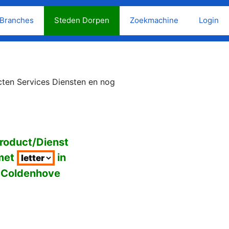
Branches
Steden Dorpen
Zoekmachine
Login
cten Services Diensten en nog
roduct/Dienst
met
in
Coldenhove