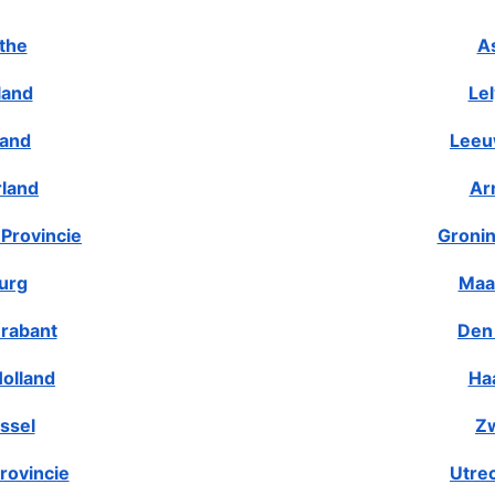
the
A
land
Le
land
Leeu
rland
Ar
Provincie
Gronin
urg
Maa
rabant
Den
olland
Ha
ssel
Zw
rovincie
Utre