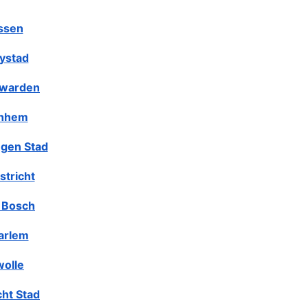
ssen
lystad
warden
nhem
gen Stad
stricht
 Bosch
arlem
olle
cht Stad