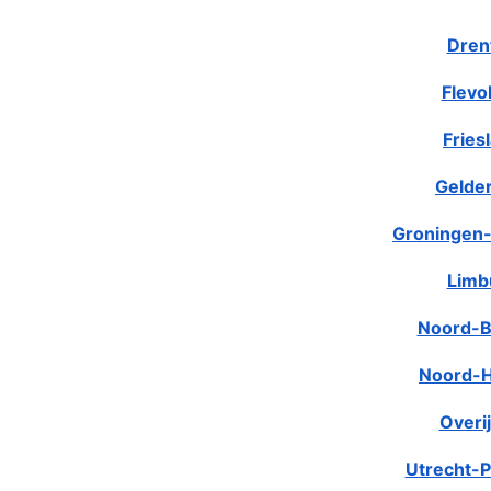
Dren
Flevo
Fries
Gelde
Groningen-
Limb
Noord-B
Noord-H
Overij
Utrecht-P