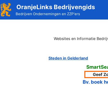
Ga
OranjeLinks Bedrijvengids
naar
Bedrijven Ondernemingen en ZZP'ers
de
inhoud
Websites en Informatie Bedri
Steden in Gelderland
SmartSe
Bv. boek h