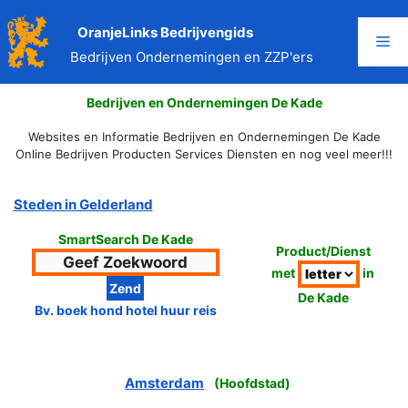
Ga
naar
OranjeLinks Bedrijvengids
Me
de
Bedrijven Ondernemingen en ZZP'ers
inhoud
Bedrijven en Ondernemingen De Kade
Websites en Informatie Bedrijven en Ondernemingen De Kade
Online Bedrijven Producten Services Diensten en nog veel meer!!!
Steden in Gelderland
SmartSearch De Kade
Product/Dienst
met
in
De Kade
Bv. boek hond hotel huur reis
Amsterdam
(
Hoofdstad
)