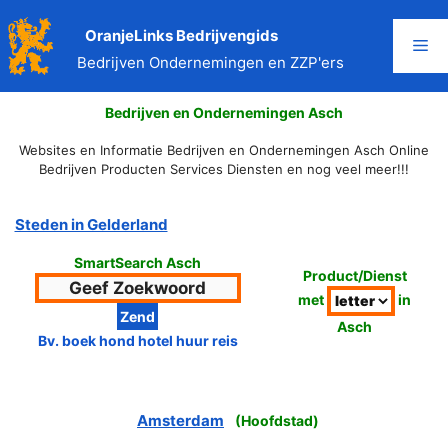
Ga
naar
OranjeLinks Bedrijvengids
Me
de
Bedrijven Ondernemingen en ZZP'ers
inhoud
Bedrijven en Ondernemingen Asch
Websites en Informatie Bedrijven en Ondernemingen Asch Online
Bedrijven Producten Services Diensten en nog veel meer!!!
Steden in Gelderland
SmartSearch Asch
Product/Dienst
met
in
Asch
Bv. boek hond hotel huur reis
Amsterdam
(
Hoofdstad
)