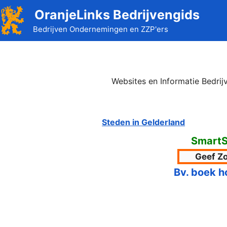
Ga
OranjeLinks Bedrijvengids
naar
Bedrijven Ondernemingen en ZZP'ers
de
inhoud
Websites en Informatie Bedrij
Steden in Gelderland
SmartS
Bv. boek h