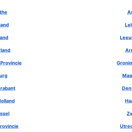
the
A
land
Le
land
Leeu
rland
Ar
Provincie
Gronin
urg
Maa
rabant
Den
olland
Ha
ssel
Zw
rovincie
Utre