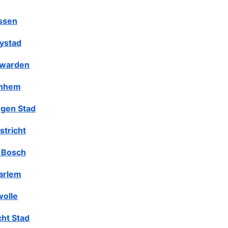
ssen
lystad
warden
nhem
gen Stad
stricht
 Bosch
arlem
olle
cht Stad