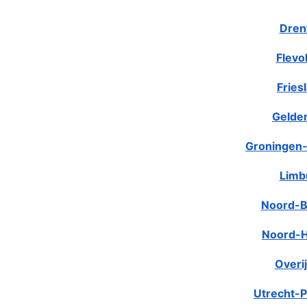
Dren
Flevo
Fries
Gelde
Groningen-
Limb
Noord-B
Noord-H
Overij
Utrecht-P