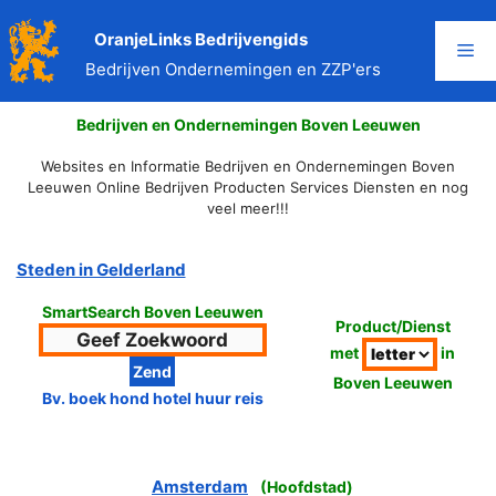
Ga
naar
OranjeLinks Bedrijvengids
Me
de
Bedrijven Ondernemingen en ZZP'ers
inhoud
Bedrijven en Ondernemingen Boven Leeuwen
Websites en Informatie Bedrijven en Ondernemingen Boven
Leeuwen Online Bedrijven Producten Services Diensten en nog
veel meer!!!
Steden in Gelderland
SmartSearch Boven Leeuwen
Product/Dienst
met
in
Boven Leeuwen
Bv. boek hond hotel huur reis
Amsterdam
(
Hoofdstad
)