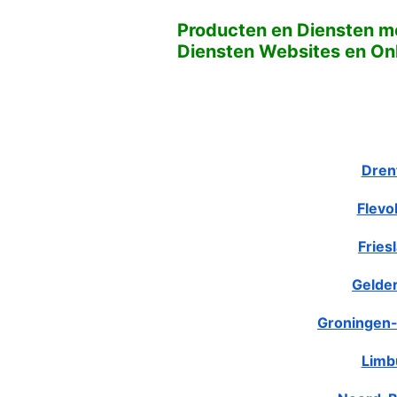
Producten en Diensten me
Diensten Websites en Onl
Dren
Flevo
Fries
Gelde
Groningen-
Limb