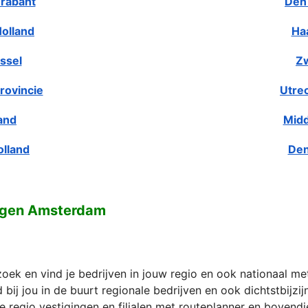
rabant
Den
olland
Ha
ssel
Zw
rovincie
Utre
and
Midd
olland
Den
ngen Amsterdam
zoek en vind je bedrijven in jouw regio en ook nationaal m
bij jou in de buurt regionale bedrijven en ook dichtstbijzi
e regio vestigingen en filialen met routeplanner en bovend