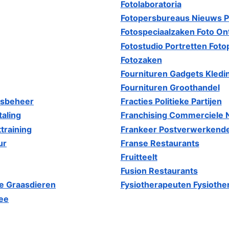
Fotolaboratoria
Fotopersbureaus Nieuws P
Fotospeciaalzaken Foto On
Fotostudio Portretten Foto
Fotozaken
Fournituren Gadgets Kledi
Fournituren Groothandel
nsbeheer
Fracties Politieke Partijen
taling
Franchising Commerciele
training
Frankeer Postverwerkend
ur
Franse Restaurants
Fruitteelt
Fusion Restaurants
e Graasdieren
Fysiotherapeuten Fysiother
ee