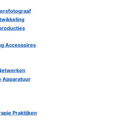
ersfotograaf
twikkeling
producties
ng Accessoires
 Netwerken
e Apparatuur
apie Praktijken