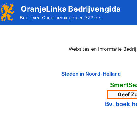
Ga
OranjeLinks Bedrijvengids
naar
Bedrijven Ondernemingen en ZZP'ers
de
inhoud
Websites en Informatie Bedr
Steden in Noord-Holland
SmartSe
Bv. boek h