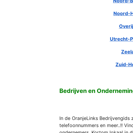
Noord-B
Noord-H
Overij
Utrecht-P
Zeel
Zuid-H
Bedrijven en Ondernemi
In de OranjeLinks Bedrijvengids 
telefoonnummers en meer..!! Vind 
ondernemers. Kortom lokaal in d