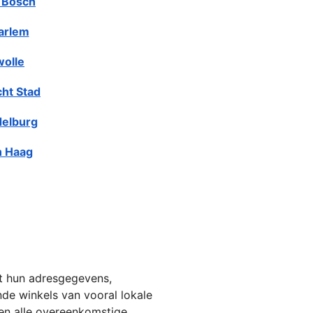
 Bosch
arlem
olle
cht Stad
elburg
 Haag
et hun adresgegevens,
jnde winkels van vooral lokale
ien alle overeenkomstige