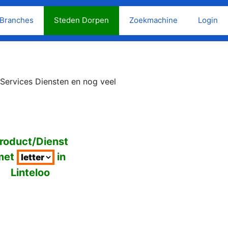
Branches
Steden Dorpen
Zoekmachine
Login
 Services Diensten en nog veel
roduct/Dienst
met
in
Linteloo