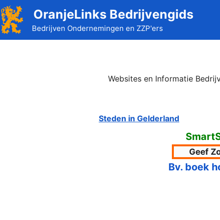
Ga
OranjeLinks Bedrijvengids
naar
Bedrijven Ondernemingen en ZZP'ers
de
inhoud
Websites en Informatie Bedrij
Steden in Gelderland
SmartS
Bv. boek h