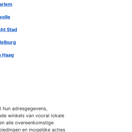
arlem
olle
cht Stad
elburg
 Haag
et hun adresgegevens,
jnde winkels van vooral lokale
ien alle overeenkomstige
biedingen en mogelijke acties