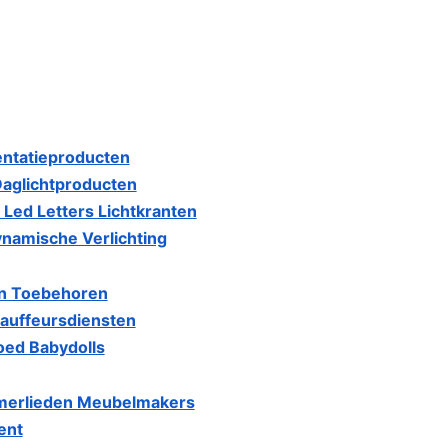
entatieproducten
Daglichtproducten
Led Letters Lichtkranten
namische Verlichting
gen Toebehoren
auffeursdiensten
oed Babydolls
mmerlieden Meubelmakers
ent