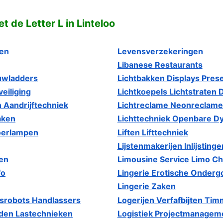
 de Letter L in Linteloo
ten
Levensverzekeringen
Libanese Restaurants
uwladders
Lichtbakken Displays Pres
eiliging
Lichtkoepels Lichtstraten 
 Aandrijftechniek
Lichtreclame Neonreclame 
aken
Lichttechniek Openbare Dy
oerlampen
Liften Lifttechniek
Lijstenmakerijen Inlijstin
en
Limousine Service Limo Ch
fo
Lingerie Erotische Onderg
Lingerie Zaken
srobots Handlassers
Logerijen Verfafbijten Ti
den Lastechnieken
Logistiek Projectmanagem