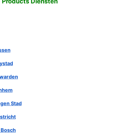
e Products Diensten
ssen
lystad
warden
nhem
gen Stad
stricht
 Bosch