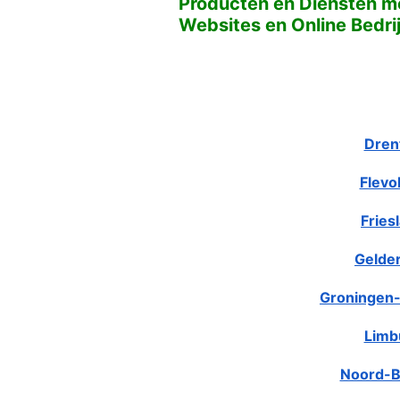
Producten en Diensten met
Websites en Online Bedri
Dren
Flevo
Fries
Gelde
Groningen-
Limb
Noord-B