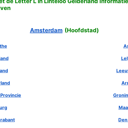
 de Letter L in Linteloo Gelderland Informati
jven
Amsterdam
(
Hoofdstad
)
the
A
land
Le
land
Leeu
rland
Ar
Provincie
Gronin
urg
Maa
rabant
Den