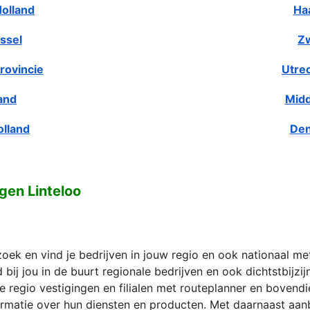
olland
Ha
ssel
Zw
rovincie
Utre
and
Midd
olland
Den
gen Linteloo
zoek en vind je bedrijven in jouw regio en ook nationaal m
bij jou in de buurt regionale bedrijven en ook dichtstbijzi
e regio vestigingen en filialen met routeplanner en bovend
formatie over hun diensten en producten. Met daarnaast aan