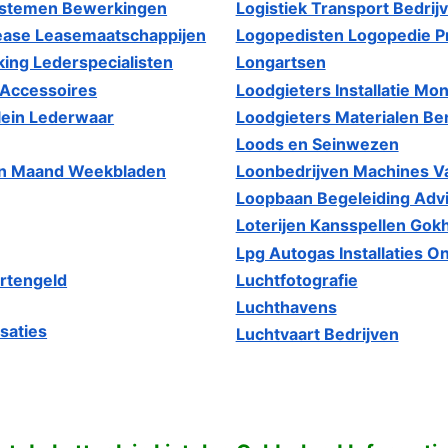
systemen Bewerkingen
Logistiek Transport Bedrij
Lease Leasemaatschappijen
Logopedisten Logopedie Pr
ing Lederspecialisten
Longartsen
 Accessoires
Loodgieters Installatie M
lein Lederwaar
Loodgieters Materialen B
Loods en Seinwezen
en Maand Weekbladen
Loonbedrijven Machines 
Loopbaan Begeleiding Advie
Loterijen Kansspellen Gokh
Lpg Autogas Installaties 
rtengeld
Luchtfotografie
Luchthavens
saties
Luchtvaart Bedrijven