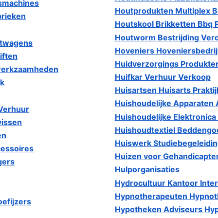
gsmachines
Houtprodukten Multiplex B
brieken
Houtskool Brikketten Bbq 
Houtworm Bestrijding Verd
etwagens
Hoveniers Hoveniersbedri
iften
Huidverzorgings Produkten
swerkzaamheden
Huifkar Verhuur Verkoop
ek
Huisartsen Huisarts Prakti
Huishoudelijke Apparaten 
 Verhuur
Huishoudelijke Elektronic
vissen
Huishoudtextiel Beddengoe
en
Huiswerk Studiebegeleidi
essoires
Huizen voor Gehandicapte
gers
Hulporganisaties
Hydrocultuur Kantoor Inter
Hypnotherapeuten Hypnoth
efijzers
Hypotheken Adviseurs Hy