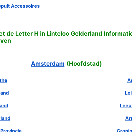
puit Accessoires
t de Letter H in Linteloo Gelderland Informat
jven
Amsterdam
(
Hoofdstad
)
the
A
land
Le
land
Leeu
rland
Ar
Provincie
Gronin