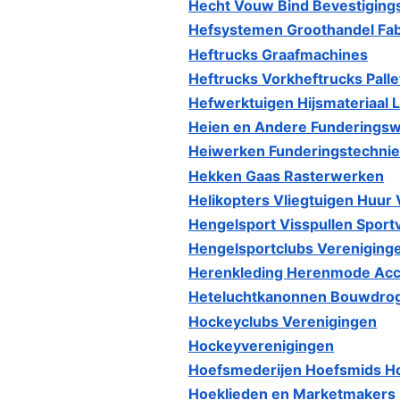
Hecht Vouw Bind Bevestigin
Hefsystemen Groothandel Fa
Heftrucks Graafmachines
Heftrucks Vorkheftrucks Pall
Hefwerktuigen Hijsmateriaal L
Heien en Andere Fundering
Heiwerken Funderingstechni
Hekken Gaas Rasterwerken
Helikopters Vliegtuigen Huur
Hengelsport Visspullen Sport
Hengelsportclubs Vereniging
Herenkleding Herenmode Acc
Heteluchtkanonnen Bouwdro
Hockeyclubs Verenigingen
Hockeyverenigingen
Hoefsmederijen Hoefsmids Ho
Hoeklieden en Marketmakers