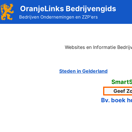
Ga
OranjeLinks Bedrijvengids
naar
Bedrijven Ondernemingen en ZZP'ers
de
inhoud
Websites en Informatie Bedrij
Steden in Gelderland
SmartS
Bv. boek h