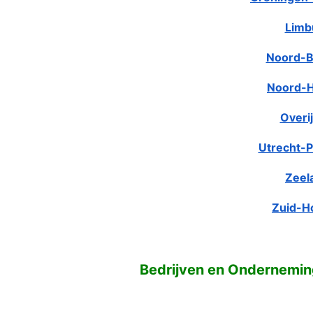
Limb
Noord-B
Noord-H
Overij
Utrecht-P
Zeel
Zuid-H
Bedrijven en Ondernemin