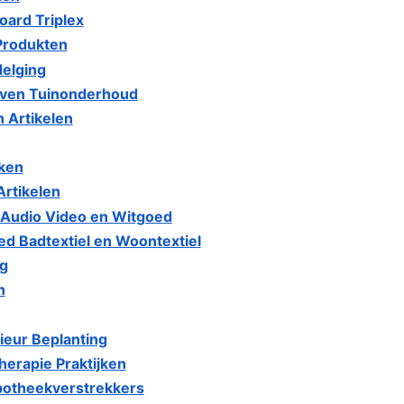
oard Triplex
Produkten
elging
jven Tuinonderhoud
 Artikelen
jken
Artikelen
a Audio Video en Witgoed
d Badtextiel en Woontextiel
ng
n
ieur Beplanting
erapie Praktijken
potheekverstrekkers