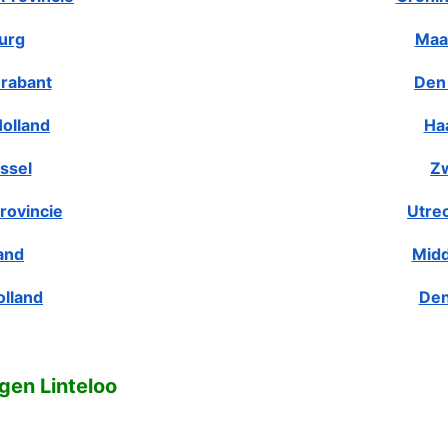
urg
Maa
rabant
Den
olland
Ha
ssel
Zw
rovincie
Utre
and
Midd
olland
Den
gen Linteloo