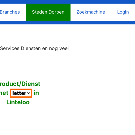
Branches
Steden Dorpen
Zoekmachine
Login
 Services Diensten en nog veel
roduct/Dienst
met
in
Linteloo