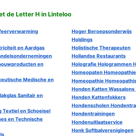
 de Letter H in Linteloo
feerverwarming
Hoger Beroepsonderwijs
Holdings
triciteit en Aardgas
Holistische Therapeuten
Handelsondernemingen
Hollandse Restaurants
rbouwproducten en
Holografie Hologrammen Ho
Homeopaten Homeopathie 
ceutische Medische en
Homeopathie Homeopathi
Honden Katten Wassalons 
akglas Sanitair en
Honden Kattenfokkers
Hondenscholen Hondentra
 Textiel en Schoeisel
Hondentrainingen
nes en Technische
Hondenuitlaatservice
Honk Softbalverenigingen
ls