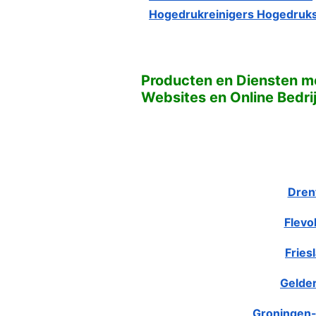
Hogedrukreinigers Hogedruks
Producten en Diensten me
Websites en Online Bedri
Dren
Flevo
Fries
Gelde
Groningen-