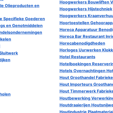
Hoogwerkers Bouwliften V
le Olieproducten en
Hoogwerkers Hijstechniek
Hoogwerkers Kraanverhuur
ge Specifieke Goederen
Hoortoestellen Gehoorapp
ngs en Genotmiddelen
Horeca Apparatuur Benod
andelsondernemingen
Horeca Bar Restaurant Inri
ikelen
Horecabenodigdheden
l
Horloges Uurwerken Klok
Sluitwerk
Hotel Restaurants
ijken
Hotelboekingen Reserveri
Hotels Overnachtingen Ho
Hout Groothandel Fabriek
Hout Importeurs Groothan
Hout Timmerwerk Fabriek
cholen
Houtbewerking Verwerkin
Houtdraaierijen Houtsnijw
Houtindustrie Plaatmateria