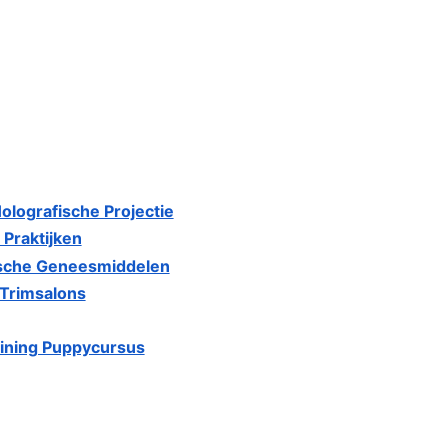
lografische Projectie
Praktijken
sche Geneesmiddelen
Trimsalons
ining Puppycursus