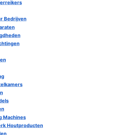
erreikers
 Bedrijven
araten
igdheden
chtingen
ken
ng
telkamers
en
dels
en
g Machines
erk Houtproducten
len