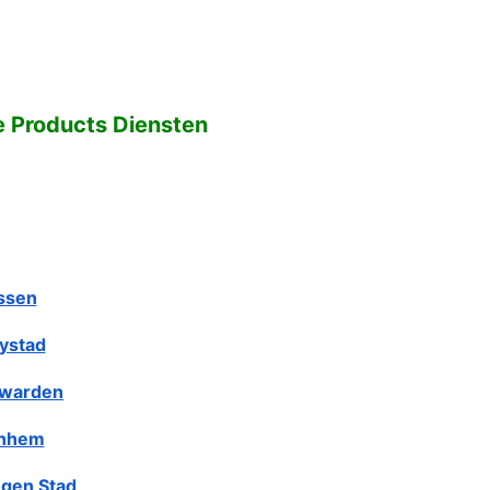
ie Products Diensten
ssen
lystad
warden
nhem
gen Stad