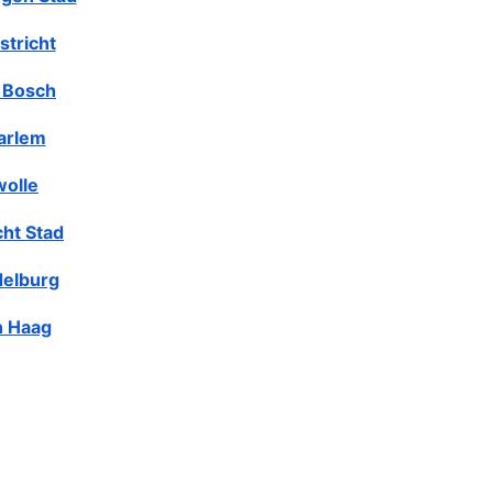
stricht
 Bosch
arlem
olle
cht Stad
elburg
 Haag