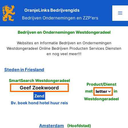
Ga
naar
OranjeLinks Bedrijvengids
Me
de
Bedrijven Ondernemingen en ZZP'ers
inhoud
Bedrijven en Ondernemingen Westdongeradeel
Websites en Informatie Bedrijven en Ondernemingen
Westdongeradeel Online Bedrijven Producten Services Diensten
en nog veel meer!!!
Steden in Friesland
SmartSearch Westdongeradeel
Product/Dienst
met
in
Westdongeradeel
Bv. boek hond hotel huur reis
Amsterdam
(
Hoofdstad
)