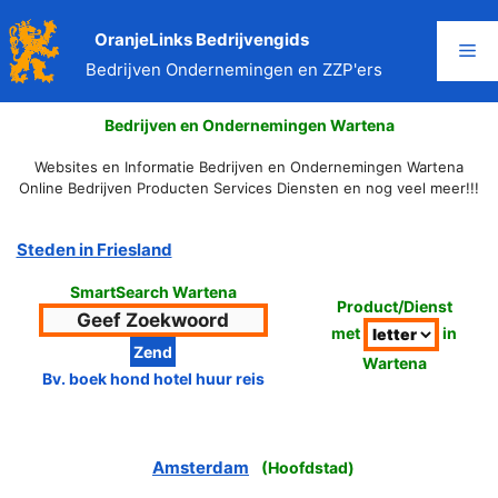
Ga
naar
OranjeLinks Bedrijvengids
Me
de
Bedrijven Ondernemingen en ZZP'ers
inhoud
Bedrijven en Ondernemingen Wartena
Websites en Informatie Bedrijven en Ondernemingen Wartena
Online Bedrijven Producten Services Diensten en nog veel meer!!!
Steden in Friesland
SmartSearch Wartena
Product/Dienst
met
in
Wartena
Bv. boek hond hotel huur reis
Amsterdam
(
Hoofdstad
)