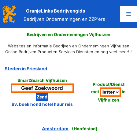
Ga
naar
OranjeLinks Bedrijvengids
Me
de
Bedrijven Ondernemingen en ZZP'ers
inhoud
Bedrijven en Ondernemingen Vijfhuizen
Websites en Informatie Bedrijven en Ondernemingen Vijfhuizen
Online Bedrijven Producten Services Diensten en nog veel meer!!!
Steden in Friesland
SmartSearch Vijfhuizen
Product/Dienst
met
in
Vijfhuizen
Bv. boek hond hotel huur reis
Amsterdam
(
Hoofdstad
)