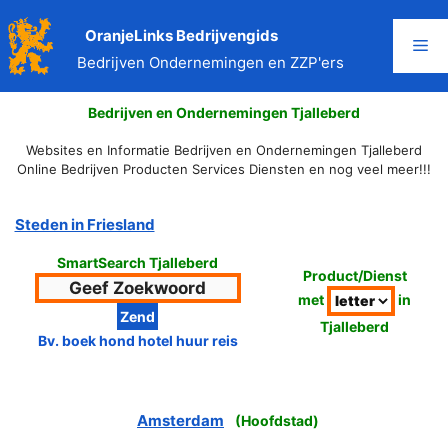
Ga
naar
OranjeLinks Bedrijvengids
Me
de
Bedrijven Ondernemingen en ZZP'ers
inhoud
Bedrijven en Ondernemingen Tjalleberd
Websites en Informatie Bedrijven en Ondernemingen Tjalleberd
Online Bedrijven Producten Services Diensten en nog veel meer!!!
Steden in Friesland
SmartSearch Tjalleberd
Product/Dienst
met
in
Tjalleberd
Bv. boek hond hotel huur reis
Amsterdam
(
Hoofdstad
)