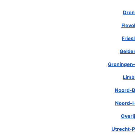
Dren
Flevo
Fries
Gelde
Groningen-
Limb
Noord-B
Noord-H
Overij
Utrecht-P