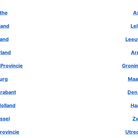
the
A
land
Le
land
Leeu
rland
Ar
Provincie
Gronin
urg
Maa
rabant
Den
olland
Ha
ssel
Zw
rovincie
Utre