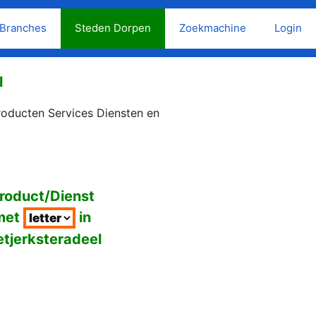
Branches
Steden Dorpen
Zoekmachine
Login
l
roducten Services Diensten en
roduct/Dienst
met
in
etjerksteradeel