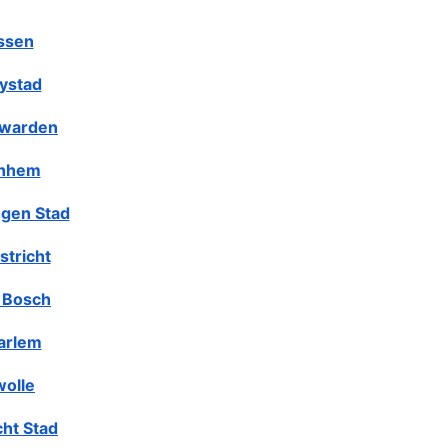
ssen
lystad
warden
nhem
gen Stad
stricht
 Bosch
arlem
olle
cht Stad