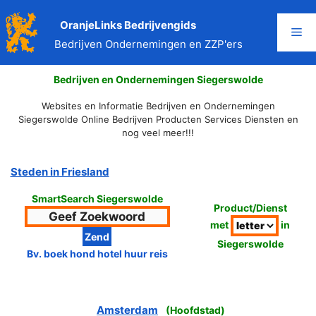
Ga
naar
OranjeLinks Bedrijvengids
Me
de
Bedrijven Ondernemingen en ZZP'ers
inhoud
Bedrijven en Ondernemingen Siegerswolde
Websites en Informatie Bedrijven en Ondernemingen
Siegerswolde Online Bedrijven Producten Services Diensten en
nog veel meer!!!
Steden in Friesland
SmartSearch Siegerswolde
Product/Dienst
met
in
Siegerswolde
Bv. boek hond hotel huur reis
Amsterdam
(
Hoofdstad
)