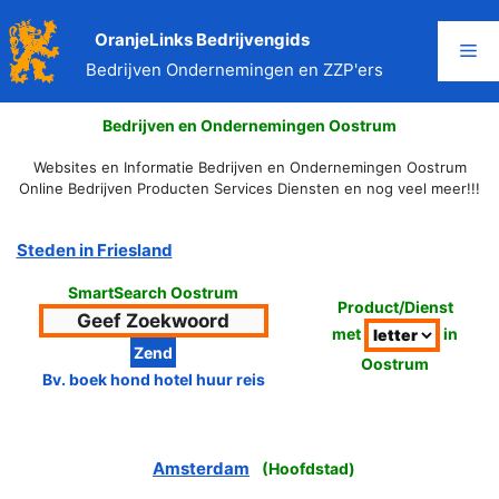
Ga
naar
OranjeLinks Bedrijvengids
Me
de
Bedrijven Ondernemingen en ZZP'ers
inhoud
Bedrijven en Ondernemingen Oostrum
Websites en Informatie Bedrijven en Ondernemingen Oostrum
Online Bedrijven Producten Services Diensten en nog veel meer!!!
Steden in Friesland
SmartSearch Oostrum
Product/Dienst
met
in
Oostrum
Bv. boek hond hotel huur reis
Amsterdam
(
Hoofdstad
)