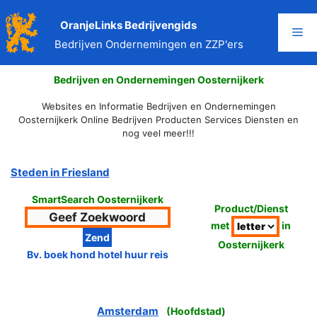
Ga
naar
OranjeLinks Bedrijvengids
Me
de
Bedrijven Ondernemingen en ZZP'ers
inhoud
Bedrijven en Ondernemingen Oosternijkerk
Websites en Informatie Bedrijven en Ondernemingen
Oosternijkerk Online Bedrijven Producten Services Diensten en
nog veel meer!!!
Steden in Friesland
SmartSearch Oosternijkerk
Product/Dienst
met
in
Oosternijkerk
Bv. boek hond hotel huur reis
Amsterdam
(
Hoofdstad
)