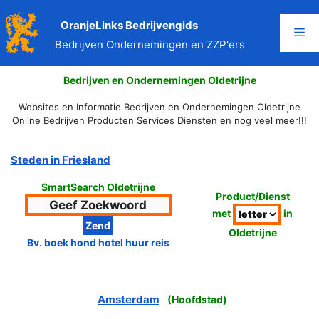
Ga
naar
OranjeLinks Bedrijvengids
Me
de
Bedrijven Ondernemingen en ZZP'ers
inhoud
Bedrijven en Ondernemingen Oldetrijne
Websites en Informatie Bedrijven en Ondernemingen Oldetrijne
Online Bedrijven Producten Services Diensten en nog veel meer!!!
Steden in Friesland
SmartSearch Oldetrijne
Product/Dienst
met
in
Oldetrijne
Bv. boek hond hotel huur reis
Amsterdam
(
Hoofdstad
)