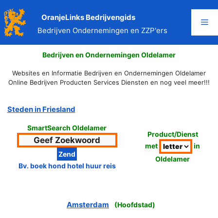
Ga
naar
OranjeLinks Bedrijvengids
Me
de
Bedrijven Ondernemingen en ZZP'ers
inhoud
Bedrijven en Ondernemingen Oldelamer
Websites en Informatie Bedrijven en Ondernemingen Oldelamer
Online Bedrijven Producten Services Diensten en nog veel meer!!!
Steden in Friesland
SmartSearch Oldelamer
Product/Dienst
met
in
Oldelamer
Bv. boek hond hotel huur reis
Amsterdam
(
Hoofdstad
)