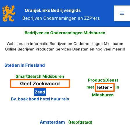
Ga
naar
OranjeLinks Bedrijvengids
Me
de
Bedrijven Ondernemingen en ZZP'ers
inhoud
Bedrijven en Ondernemingen Midsburen
Websites en Informatie Bedrijven en Ondernemingen Midsburen
Online Bedrijven Producten Services Diensten en nog veel meer!!!
Steden in Friesland
SmartSearch Midsburen
Product/Dienst
met
in
Midsburen
Bv. boek hond hotel huur reis
Amsterdam
(
Hoofdstad
)