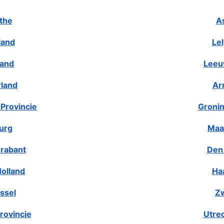
the
A
land
Le
land
Leeu
rland
Ar
Provincie
Gronin
urg
Maa
rabant
Den
olland
Ha
ssel
Zw
rovincie
Utre