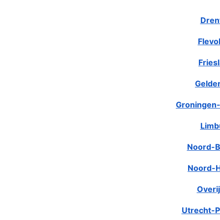
Dren
Flevo
Fries
Gelde
Groningen-
Limb
Noord-B
Noord-H
Overij
Utrecht-P