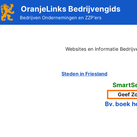
Ga
OranjeLinks Bedrijvengids
naar
Bedrijven Ondernemingen en ZZP'ers
de
inhoud
Websites en Informatie Bedrij
Steden in Friesland
SmartS
Bv. boek h