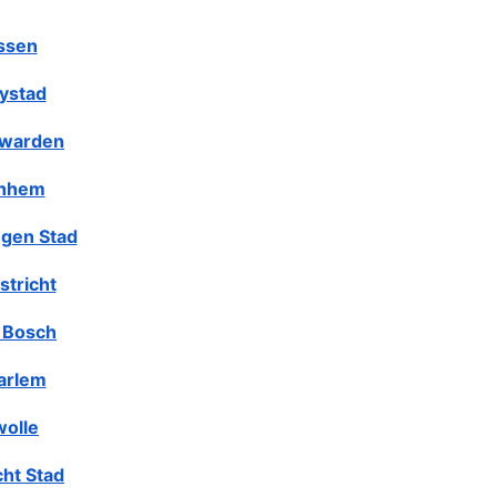
ssen
lystad
warden
nhem
gen Stad
stricht
 Bosch
arlem
olle
cht Stad