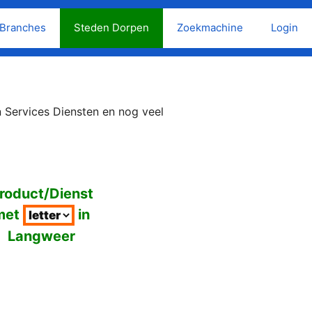
Branches
Steden Dorpen
Zoekmachine
Login
 Services Diensten en nog veel
roduct/Dienst
met
in
Langweer