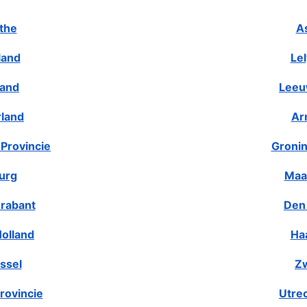
the
A
land
Le
land
Leeu
rland
Ar
Provincie
Gronin
urg
Maa
rabant
Den
olland
Ha
ssel
Zw
rovincie
Utre