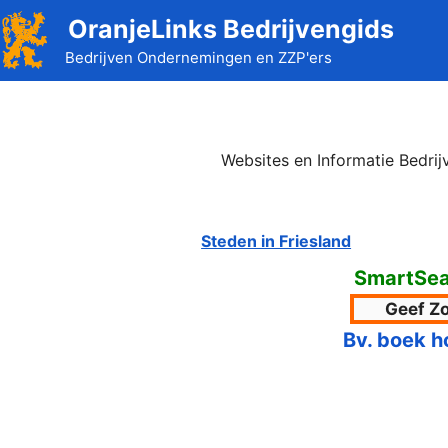
Ga
OranjeLinks Bedrijvengids
naar
Bedrijven Ondernemingen en ZZP'ers
de
inhoud
Websites en Informatie Bedri
Steden in Friesland
SmartSea
Bv. boek h