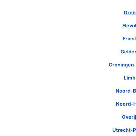
Dren
Flevo
Fries
Gelde
Groningen-
Limb
Noord-B
Noord-H
Overij
Utrecht-P