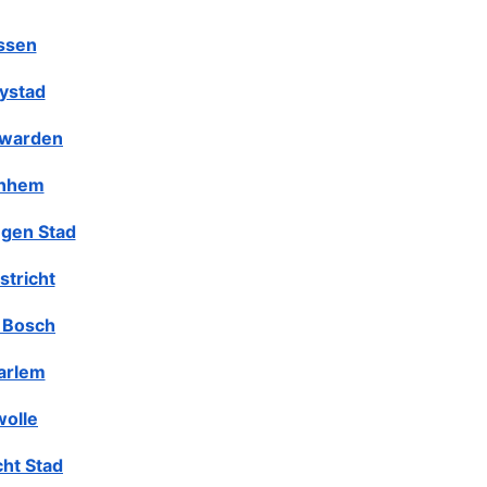
ssen
lystad
warden
nhem
gen Stad
stricht
 Bosch
arlem
olle
cht Stad