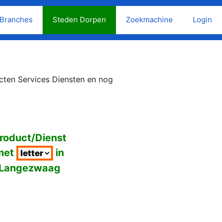
Branches
Steden Dorpen
Zoekmachine
Login
cten Services Diensten en nog
roduct/Dienst
met
in
Langezwaag