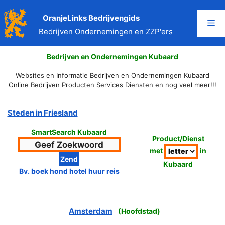
Ga
naar
OranjeLinks Bedrijvengids
Me
de
Bedrijven Ondernemingen en ZZP'ers
inhoud
Bedrijven en Ondernemingen Kubaard
Websites en Informatie Bedrijven en Ondernemingen Kubaard
Online Bedrijven Producten Services Diensten en nog veel meer!!!
Steden in Friesland
SmartSearch Kubaard
Product/Dienst
met
in
Kubaard
Bv. boek hond hotel huur reis
Amsterdam
(
Hoofdstad
)