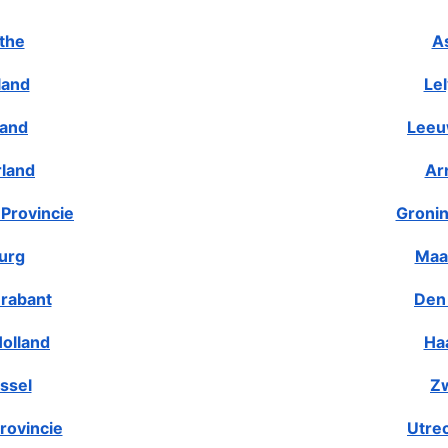
the
A
land
Le
land
Leeu
rland
Ar
Provincie
Gronin
urg
Maa
rabant
Den
olland
Ha
ssel
Zw
rovincie
Utre