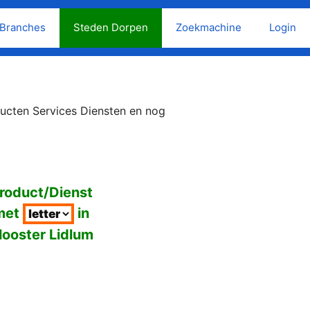
Branches
Steden Dorpen
Zoekmachine
Login
ducten Services Diensten en nog
roduct/Dienst
met
in
looster Lidlum