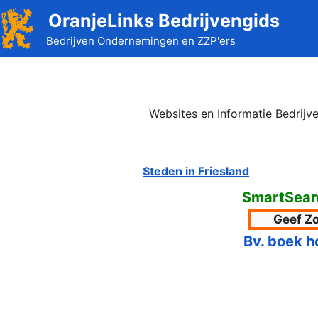
Ga
OranjeLinks Bedrijvengids
naar
Bedrijven Ondernemingen en ZZP'ers
de
inhoud
Websites en Informatie Bedrijv
Steden in Friesland
SmartSearc
Bv. boek h