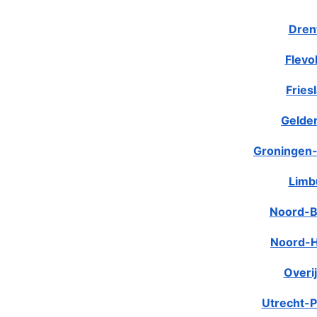
Dren
Flevo
Fries
Gelde
Groningen-
Limb
Noord-B
Noord-H
Overij
Utrecht-P