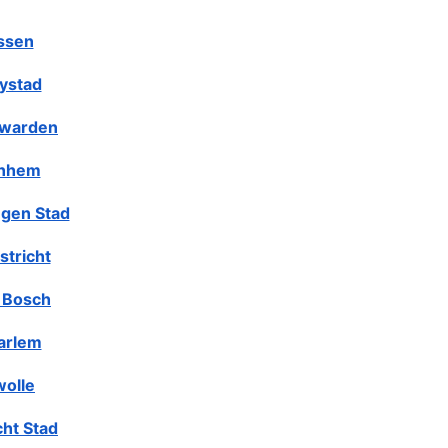
ssen
lystad
warden
nhem
gen Stad
stricht
 Bosch
arlem
olle
cht Stad