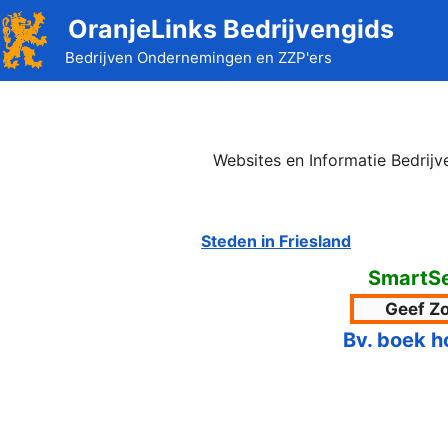
Ga
OranjeLinks Bedrijvengids
naar
Bedrijven Ondernemingen en ZZP'ers
de
inhoud
Websites en Informatie Bedrij
Steden in Friesland
SmartS
Bv. boek h