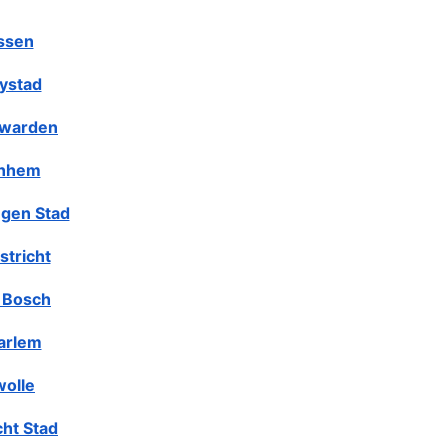
ssen
lystad
warden
nhem
gen Stad
stricht
 Bosch
arlem
olle
cht Stad