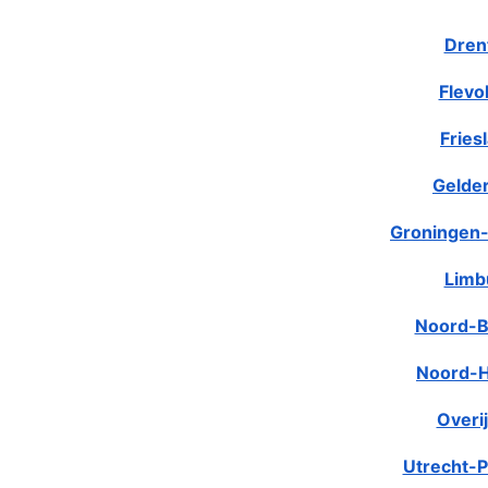
Dren
Flevo
Fries
Gelde
Groningen-
Limb
Noord-B
Noord-H
Overij
Utrecht-P