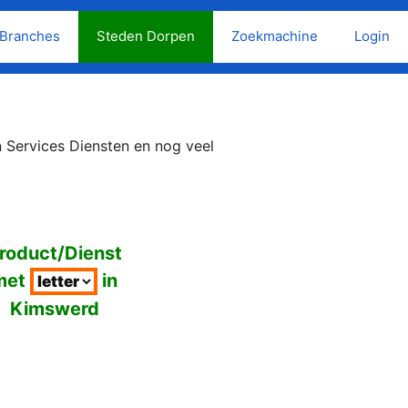
Branches
Steden Dorpen
Zoekmachine
Login
 Services Diensten en nog veel
roduct/Dienst
met
in
Kimswerd