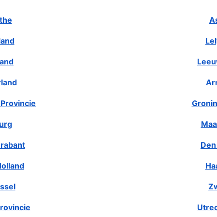
the
A
land
Le
land
Leeu
rland
Ar
Provincie
Gronin
urg
Maa
rabant
Den
olland
Ha
ssel
Zw
rovincie
Utre