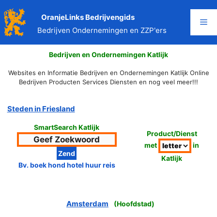
Ga
naar
OranjeLinks Bedrijvengids
Me
de
Bedrijven Ondernemingen en ZZP'ers
inhoud
Bedrijven en Ondernemingen Katlijk
Websites en Informatie Bedrijven en Ondernemingen Katlijk Online
Bedrijven Producten Services Diensten en nog veel meer!!!
Steden in Friesland
SmartSearch Katlijk
Product/Dienst
met
in
Katlijk
Bv. boek hond hotel huur reis
Amsterdam
(
Hoofdstad
)