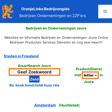
Ga
naar
OranjeLinks Bedrijvengids
Me
de
Bedrijven Ondernemingen en ZZP'ers
inhoud
Bedrijven en Ondernemingen Joure
Websites en Informatie Bedrijven en Ondernemingen Joure Online
Bedrijven Producten Services Diensten en nog veel meer!!!
Steden in Friesland
SmartSearch Joure
Product/Dienst
met
in
Joure
Bv. boek hond hotel huur reis
Amsterdam
(
Hoofdstad
)