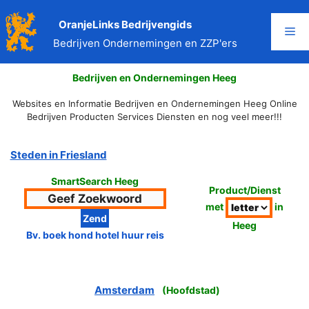
Ga
naar
OranjeLinks Bedrijvengids
Me
de
Bedrijven Ondernemingen en ZZP'ers
inhoud
Bedrijven en Ondernemingen Heeg
Websites en Informatie Bedrijven en Ondernemingen Heeg Online
Bedrijven Producten Services Diensten en nog veel meer!!!
Steden in Friesland
SmartSearch Heeg
Product/Dienst
met
in
Heeg
Bv. boek hond hotel huur reis
Amsterdam
(
Hoofdstad
)