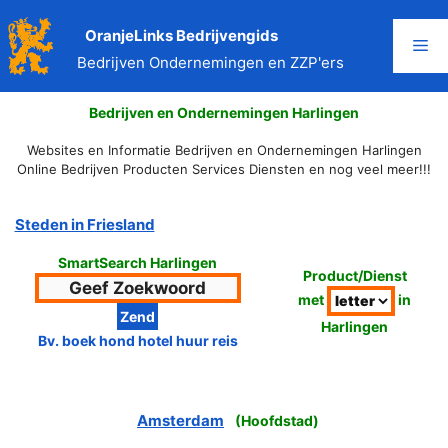
Ga
naar
OranjeLinks Bedrijvengids
Me
de
Bedrijven Ondernemingen en ZZP'ers
inhoud
Bedrijven en Ondernemingen Harlingen
Websites en Informatie Bedrijven en Ondernemingen Harlingen
Online Bedrijven Producten Services Diensten en nog veel meer!!!
Steden in Friesland
SmartSearch Harlingen
Product/Dienst
met
in
Harlingen
Bv. boek hond hotel huur reis
Amsterdam
(
Hoofdstad
)