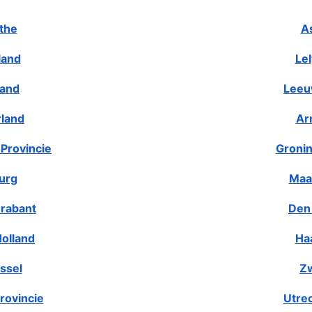
the
A
land
Le
land
Leeu
rland
Ar
Provincie
Gronin
urg
Maa
rabant
Den
olland
Ha
ssel
Zw
rovincie
Utre