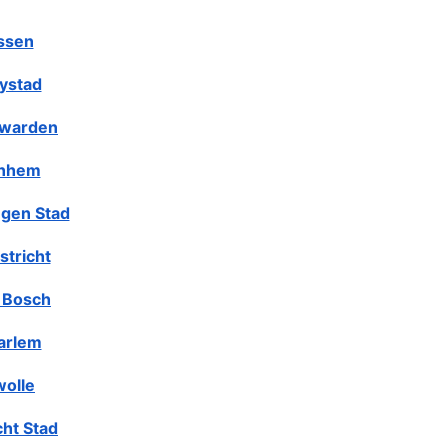
ssen
lystad
warden
nhem
gen Stad
stricht
 Bosch
arlem
olle
cht Stad