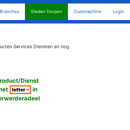
Branches
Steden Dorpen
Zoekmachine
Login
ucten Services Diensten en nog
roduct/Dienst
met
in
erwerderadeel