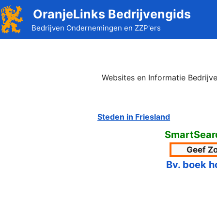
Ga
OranjeLinks Bedrijvengids
naar
Bedrijven Ondernemingen en ZZP'ers
de
inhoud
Websites en Informatie Bedrij
Steden in Friesland
SmartSear
Bv. boek h