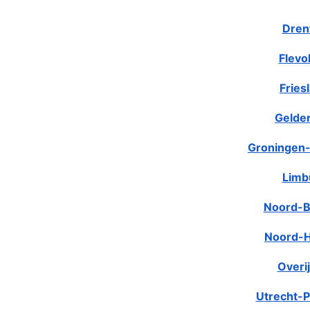
Dren
Flevo
Fries
Gelde
Groningen-
Limb
Noord-B
Noord-H
Overij
Utrecht-P