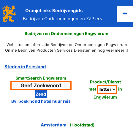
Ga
naar
OranjeLinks Bedrijvengids
Me
de
Bedrijven Ondernemingen en ZZP'ers
inhoud
Bedrijven en Ondernemingen Engwierum
Websites en Informatie Bedrijven en Ondernemingen Engwierum
Online Bedrijven Producten Services Diensten en nog veel meer!!!
Steden in Friesland
SmartSearch Engwierum
Product/Dienst
met
in
Engwierum
Bv. boek hond hotel huur reis
Amsterdam
(
Hoofdstad
)