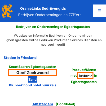
Ga
naar
OranjeLinks Bedrijvengids
Me
de
Bedrijven Ondernemingen en ZZP'ers
inhoud
Bedrijven en Ondernemingen Egbertsgaasten
Websites en Informatie Bedrijven en Ondernemingen
Egbertsgaasten Online Bedrijven Producten Services Diensten en
nog veel meer!!!
Steden in Friesland
SmartSearch Egbertsgaasten
Product/Dienst
met
in
Egbertsgaasten
Bv. boek hond hotel huur reis
Amsterdam
(
Hoofdstad
)