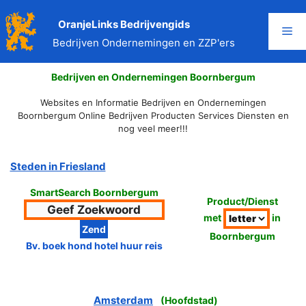
Ga
naar
OranjeLinks Bedrijvengids
Me
de
Bedrijven Ondernemingen en ZZP'ers
inhoud
Bedrijven en Ondernemingen Boornbergum
Websites en Informatie Bedrijven en Ondernemingen
Boornbergum Online Bedrijven Producten Services Diensten en
nog veel meer!!!
Steden in Friesland
SmartSearch Boornbergum
Product/Dienst
met
in
Boornbergum
Bv. boek hond hotel huur reis
Amsterdam
(
Hoofdstad
)