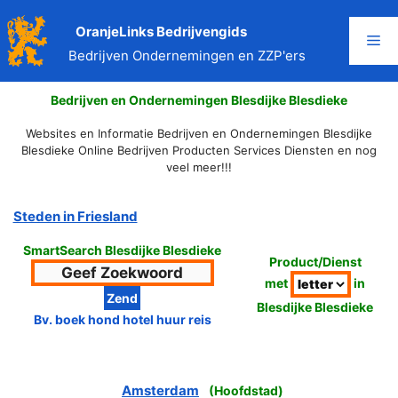
Ga
naar
OranjeLinks Bedrijvengids
Me
de
Bedrijven Ondernemingen en ZZP'ers
inhoud
Bedrijven en Ondernemingen Blesdijke Blesdieke
Websites en Informatie Bedrijven en Ondernemingen Blesdijke
Blesdieke Online Bedrijven Producten Services Diensten en nog
veel meer!!!
Steden in Friesland
SmartSearch Blesdijke Blesdieke
Product/Dienst
met
in
Blesdijke Blesdieke
Bv. boek hond hotel huur reis
Amsterdam
(
Hoofdstad
)