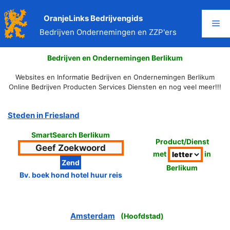
Ga
naar
OranjeLinks Bedrijvengids
Me
de
Bedrijven Ondernemingen en ZZP'ers
inhoud
Bedrijven en Ondernemingen Berlikum
Websites en Informatie Bedrijven en Ondernemingen Berlikum
Online Bedrijven Producten Services Diensten en nog veel meer!!!
Steden in Friesland
SmartSearch Berlikum
Product/Dienst
met
in
Berlikum
Bv. boek hond hotel huur reis
Amsterdam
(
Hoofdstad
)