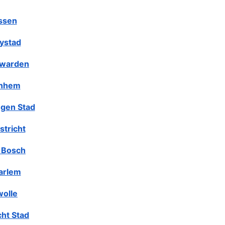
ssen
lystad
warden
nhem
gen Stad
stricht
 Bosch
arlem
olle
cht Stad