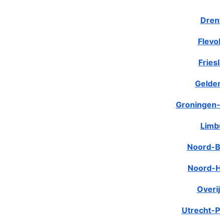
Dren
Flevo
Fries
Gelde
Groningen-
Limb
Noord-B
Noord-H
Overij
Utrecht-P