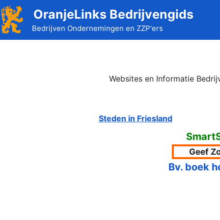
Ga
OranjeLinks Bedrijvengids
naar
Bedrijven Ondernemingen en ZZP'ers
de
inhoud
Websites en Informatie Bedri
Steden in Friesland
Smart
Bv. boek h