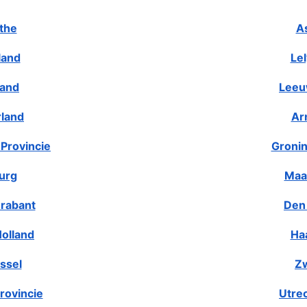
the
A
land
Le
land
Leeu
rland
Ar
Provincie
Gronin
urg
Maa
rabant
Den
olland
Ha
ssel
Zw
rovincie
Utre