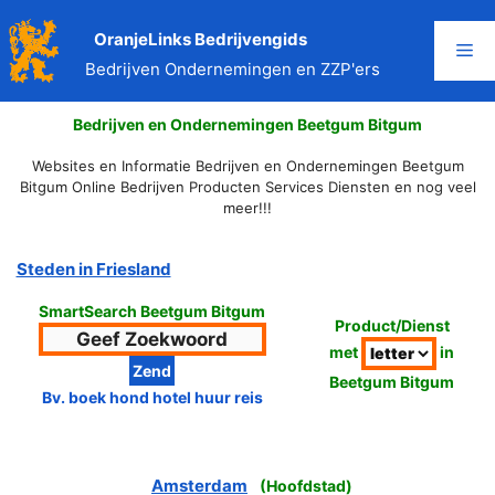
Ga
naar
OranjeLinks Bedrijvengids
Me
de
Bedrijven Ondernemingen en ZZP'ers
inhoud
Bedrijven en Ondernemingen Beetgum Bitgum
Websites en Informatie Bedrijven en Ondernemingen Beetgum
Bitgum Online Bedrijven Producten Services Diensten en nog veel
meer!!!
Steden in Friesland
SmartSearch Beetgum Bitgum
Product/Dienst
met
in
Beetgum Bitgum
Bv. boek hond hotel huur reis
Amsterdam
(
Hoofdstad
)