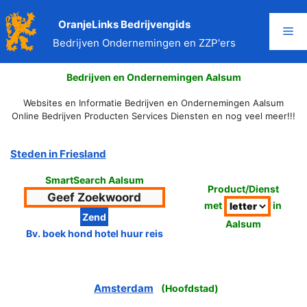
Ga
naar
OranjeLinks Bedrijvengids
Me
de
Bedrijven Ondernemingen en ZZP'ers
inhoud
Bedrijven en Ondernemingen Aalsum
Websites en Informatie Bedrijven en Ondernemingen Aalsum
Online Bedrijven Producten Services Diensten en nog veel meer!!!
Steden in Friesland
SmartSearch Aalsum
Product/Dienst
met
in
Aalsum
Bv. boek hond hotel huur reis
Amsterdam
(
Hoofdstad
)