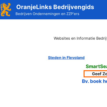
Ga
OranjeLinks Bedrijvengids
naar
Bedrijven Ondernemingen en ZZP'ers
de
inhoud
Websites en Informatie Bedri
Steden in Flevoland
SmartSea
Bv. boek h