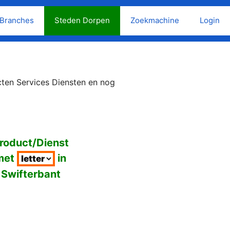
Branches
Steden Dorpen
Zoekmachine
Login
cten Services Diensten en nog
roduct/Dienst
met
in
Swifterbant