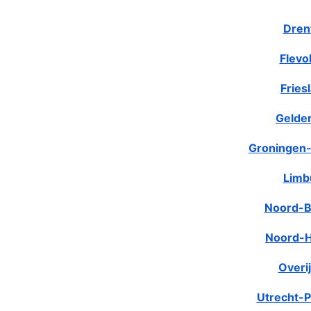
Dren
Flevo
Fries
Gelde
Groningen-
Limb
Noord-B
Noord-H
Overij
Utrecht-P