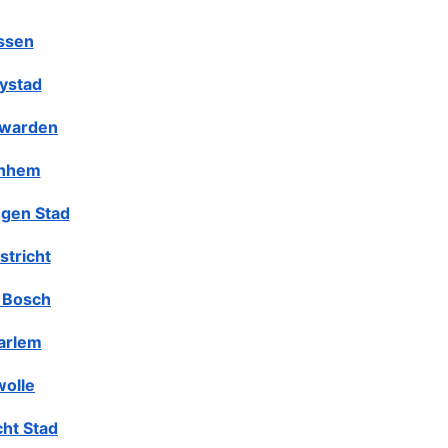
ssen
lystad
warden
nhem
gen Stad
stricht
 Bosch
arlem
olle
cht Stad