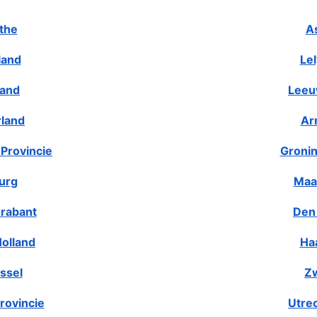
the
A
land
Le
land
Leeu
rland
Ar
Provincie
Gronin
urg
Maa
rabant
Den
olland
Ha
ssel
Zw
rovincie
Utre