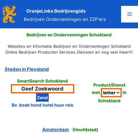
Ga
naar
OranjeLinks Bedrijvengids
Me
de
Bedrijven Ondernemingen en ZZP'ers
inhoud
Bedrijven en Ondernemingen Schokland
Websites en Informatie Bedrijven en Ondernemingen Schokland
Online Bedrijven Producten Services Diensten en nog veel meer!!!
Steden in Flevoland
SmartSearch Schokland
Product/Dienst
met
in
Schokland
Bv. boek hond hotel huur reis
Amsterdam
(
Hoofdstad
)