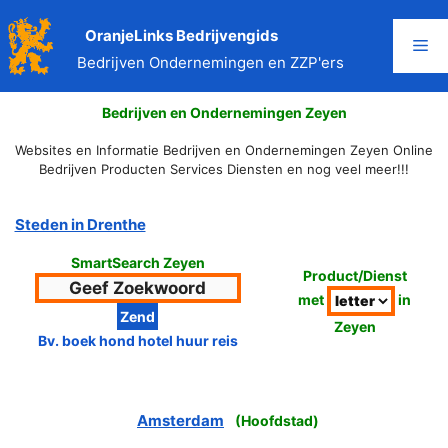
Ga
naar
OranjeLinks Bedrijvengids
Me
de
Bedrijven Ondernemingen en ZZP'ers
inhoud
Bedrijven en Ondernemingen Zeyen
Websites en Informatie Bedrijven en Ondernemingen Zeyen Online
Bedrijven Producten Services Diensten en nog veel meer!!!
Steden in Drenthe
SmartSearch Zeyen
Product/Dienst
met
in
Zeyen
Bv. boek hond hotel huur reis
Amsterdam
(
Hoofdstad
)