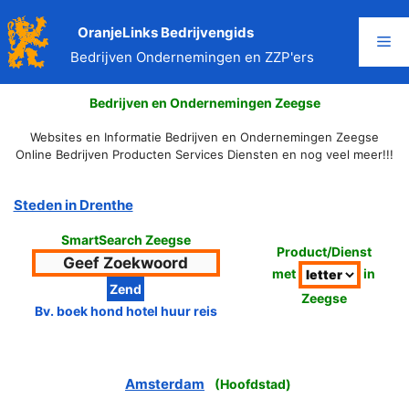
Ga
naar
OranjeLinks Bedrijvengids
Me
de
Bedrijven Ondernemingen en ZZP'ers
inhoud
Bedrijven en Ondernemingen Zeegse
Websites en Informatie Bedrijven en Ondernemingen Zeegse
Online Bedrijven Producten Services Diensten en nog veel meer!!!
Steden in Drenthe
SmartSearch Zeegse
Product/Dienst
met
in
Zeegse
Bv. boek hond hotel huur reis
Amsterdam
(
Hoofdstad
)