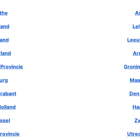
the
A
land
Le
land
Leeu
rland
Ar
Provincie
Gronin
urg
Maa
rabant
Den
olland
Ha
ssel
Zw
rovincie
Utre