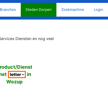
Branches
Steden Dorpen
Zoekmachine
Login
ervices Diensten en nog veel
roduct/Dienst
met
in
Wezup