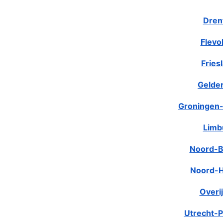
Dren
Flevo
Fries
Gelde
Groningen-
Limb
Noord-B
Noord-H
Overij
Utrecht-P