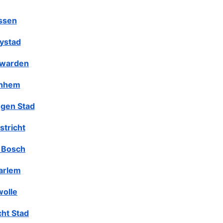
ssen
lystad
warden
nhem
gen Stad
stricht
 Bosch
arlem
olle
cht Stad