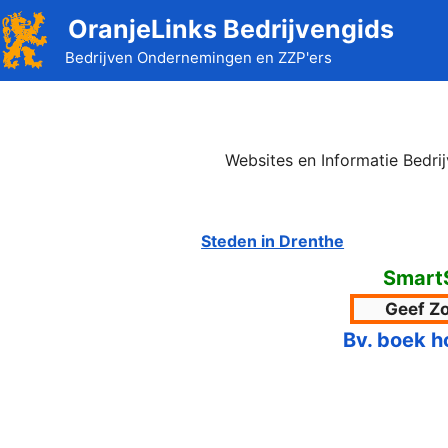
Ga
OranjeLinks Bedrijvengids
naar
Bedrijven Ondernemingen en ZZP'ers
de
inhoud
Websites en Informatie Bedr
Steden in Drenthe
Smart
Bv. boek h