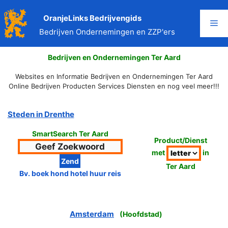
Ga
naar
OranjeLinks Bedrijvengids
Me
de
Bedrijven Ondernemingen en ZZP'ers
inhoud
Bedrijven en Ondernemingen Ter Aard
Websites en Informatie Bedrijven en Ondernemingen Ter Aard
Online Bedrijven Producten Services Diensten en nog veel meer!!!
Steden in Drenthe
SmartSearch Ter Aard
Product/Dienst
met
in
Ter Aard
Bv. boek hond hotel huur reis
Amsterdam
(
Hoofdstad
)