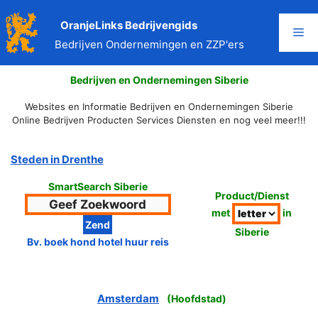
Ga
naar
OranjeLinks Bedrijvengids
Me
de
Bedrijven Ondernemingen en ZZP'ers
inhoud
Bedrijven en Ondernemingen Siberie
Websites en Informatie Bedrijven en Ondernemingen Siberie
Online Bedrijven Producten Services Diensten en nog veel meer!!!
Steden in Drenthe
SmartSearch Siberie
Product/Dienst
met
in
Siberie
Bv. boek hond hotel huur reis
Amsterdam
(
Hoofdstad
)