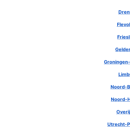
Dren
Flevo
Fries
Gelde
Groningen-
Limb
Noord-B
Noord-H
Overij
Utrecht-P