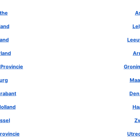
the
A
land
Le
land
Leeu
rland
Ar
Provincie
Gronin
urg
Maa
rabant
Den
olland
Ha
ssel
Zw
rovincie
Utre