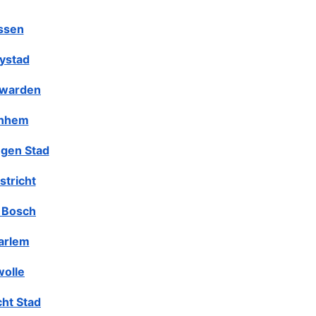
ssen
lystad
warden
nhem
gen Stad
stricht
 Bosch
arlem
olle
cht Stad