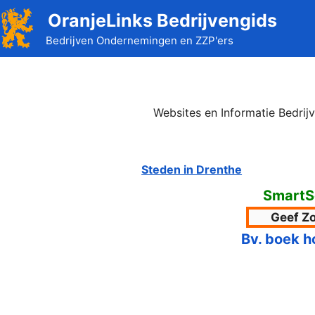
Ga
OranjeLinks Bedrijvengids
naar
Bedrijven Ondernemingen en ZZP'ers
de
inhoud
Websites en Informatie Bedrij
Steden in Drenthe
SmartS
Bv. boek h