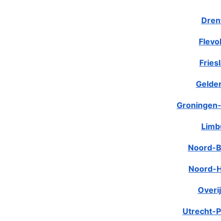
Dren
Flevo
Fries
Gelde
Groningen-
Limb
Noord-B
Noord-H
Overij
Utrecht-P