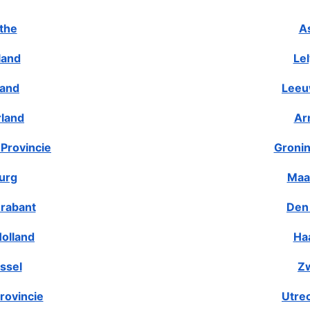
the
A
land
Le
land
Leeu
rland
Ar
Provincie
Gronin
urg
Maa
rabant
Den
olland
Ha
ssel
Zw
rovincie
Utre