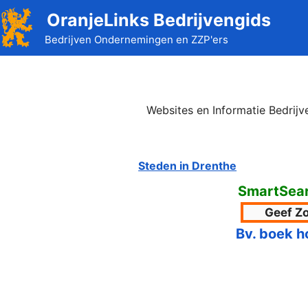
Ga
OranjeLinks Bedrijvengids
naar
Bedrijven Ondernemingen en ZZP'ers
de
inhoud
Websites en Informatie Bedrij
Steden in Drenthe
SmartSear
Bv. boek h