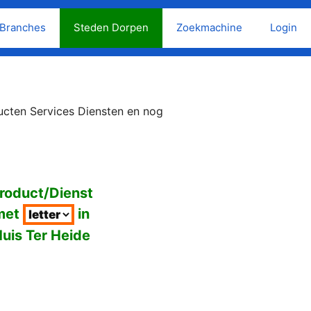
Branches
Steden Dorpen
Zoekmachine
Login
ucten Services Diensten en nog
roduct/Dienst
met
in
uis Ter Heide