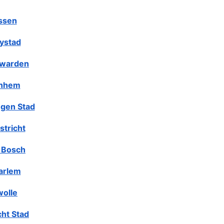
ssen
lystad
warden
nhem
gen Stad
stricht
 Bosch
arlem
olle
cht Stad