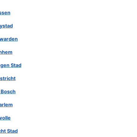
ssen
lystad
warden
nhem
gen Stad
stricht
 Bosch
arlem
olle
cht Stad