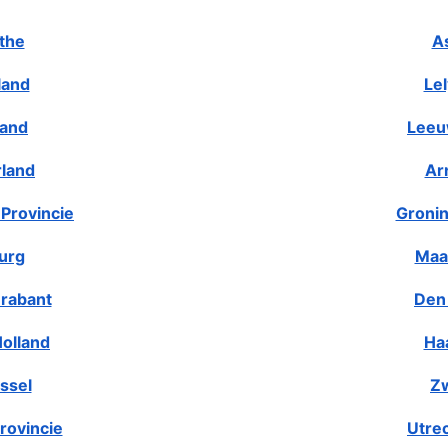
the
A
land
Le
land
Leeu
rland
Ar
Provincie
Gronin
urg
Maa
rabant
Den
olland
Ha
ssel
Zw
rovincie
Utre