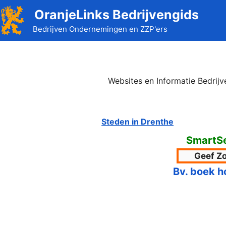
Ga
OranjeLinks Bedrijvengids
naar
Bedrijven Ondernemingen en ZZP'ers
de
inhoud
Websites en Informatie Bedrij
Steden in Drenthe
SmartS
Bv. boek h