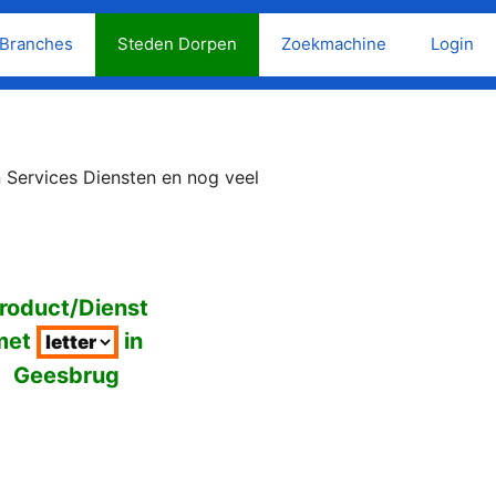
Branches
Steden Dorpen
Zoekmachine
Login
 Services Diensten en nog veel
roduct/Dienst
met
in
Geesbrug