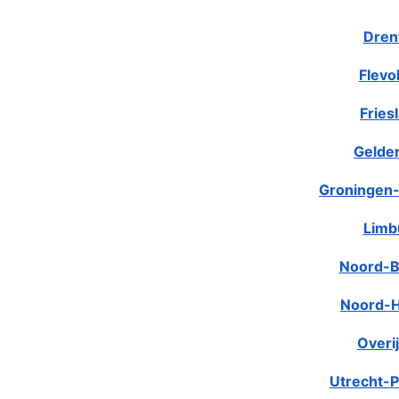
Dren
Flevo
Fries
Gelde
Groningen-
Limb
Noord-B
Noord-H
Overij
Utrecht-P