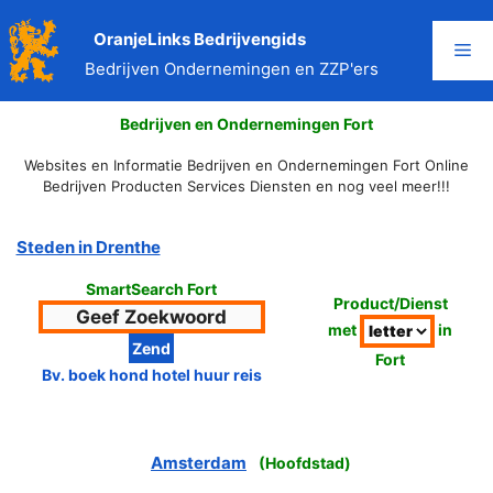
Ga
naar
OranjeLinks Bedrijvengids
Me
de
Bedrijven Ondernemingen en ZZP'ers
inhoud
Bedrijven en Ondernemingen Fort
Websites en Informatie Bedrijven en Ondernemingen Fort Online
Bedrijven Producten Services Diensten en nog veel meer!!!
Steden in Drenthe
SmartSearch Fort
Product/Dienst
met
in
Fort
Bv. boek hond hotel huur reis
Amsterdam
(
Hoofdstad
)